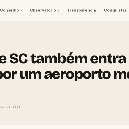
Conselho
Observatório
Transparência
Conquistas
e SC também entra
por um aeroporto m
rço de 2021