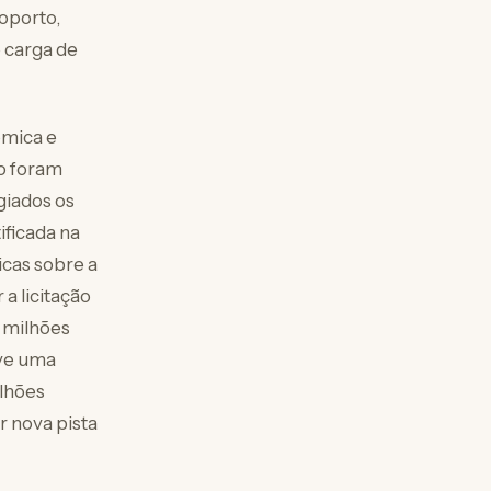
oporto,
 carga de
ômica e
ão foram
giados os
ificada na
icas sobre a
a licitação
 milhões
uve uma
lhões
r nova pista