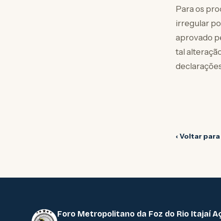
Para os pro
irregular p
aprovado pe
tal alteraç
declarações 
‹ Voltar para
Foro Metropolitano da Foz do Rio Itajaí A