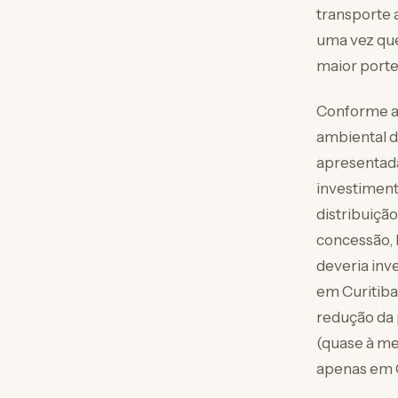
transporte 
uma vez que
maior porte
Conforme al
ambiental d
apresentada
investiment
distribuiçã
concessão, 
deveria inv
em Curitiba
redução da 
(quase à me
apenas em C