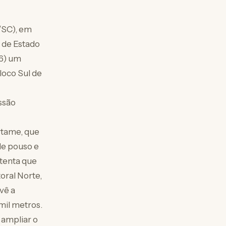
/SC), em
 de Estado
16) um
loco Sul de
ssão
rtame, que
 de pouso e
tenta que
oral Norte,
vê a
mil metros.
 ampliar o