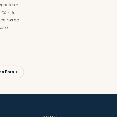
egantes é
to – já
nceiros de
es e
ao Foro