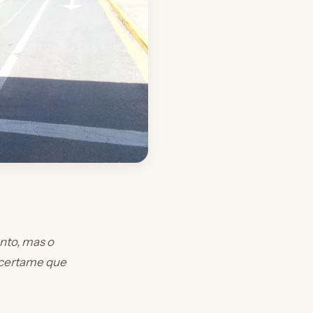
nto, mas o
 certame que