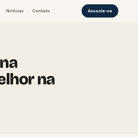
Notícias
Contato
Associe-se
 na
elhor na