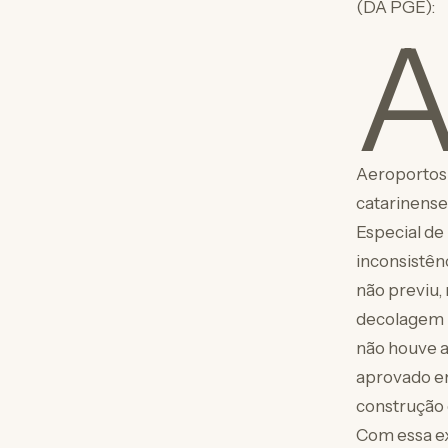
(DA PGE):
Aeroportos,
catarinense
Especial de 
inconsistên
não previu, 
decolagem 
não houve a
aprovado em
construção 
Com essa ex