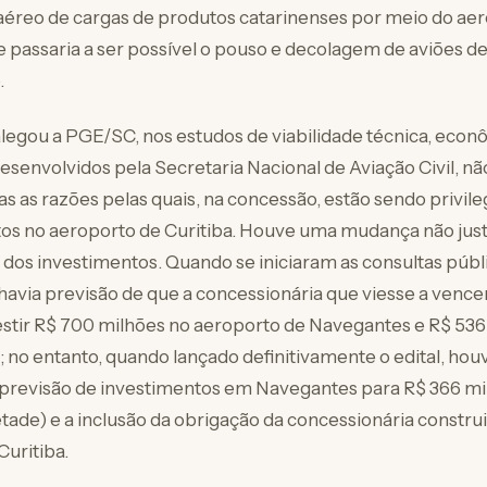
aéreo de cargas de produtos catarinenses por meio do aer
 passaria a ser possível o pouso e decolagem de aviões de
.
egou a PGE/SC, nos estudos de viabilidade técnica, econ
esenvolvidos pela Secretaria Nacional de Aviação Civil, n
s as razões pelas quais, na concessão, estão sendo privile
os no aeroporto de Curitiba. Houve uma mudança não just
o dos investimentos. Quando se iniciaram as consultas públ
havia previsão de que a concessionária que viesse a vencer 
estir R$ 700 milhões no aeroporto de Navegantes e R$ 536
; no entanto, quando lançado definitivamente o edital, ho
previsão de investimentos em Navegantes para R$ 366 mi
tade) e a inclusão da obrigação da concessionária construi
uritiba.