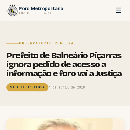
Pular
Foro Metropolitano
☰
para
FOZ DO RIO ITAJAÍ
o
conteúdo
OBSERVATÓRIO REGIONAL
Prefeito de Balneário Piçarras
ignora pedido de acesso a
informação e foro vai a Justiça
4 de abril de 2018
SALA DE IMPRENSA