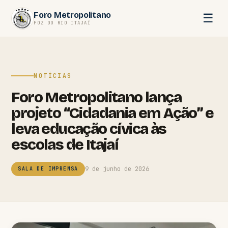
Pular
Foro Metropolitano
☰
para
FOZ DO RIO ITAJAÍ
o
conteúdo
NOTÍCIAS
Foro Metropolitano lança
projeto “Cidadania em Ação” e
leva educação cívica às
escolas de Itajaí
9 de junho de 2026
SALA DE IMPRENSA