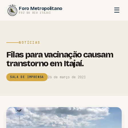
Pular
Foro Metropolitano
☰
para
FOZ DO RIO ITAJAÍ
o
conteúdo
NOTÍCIAS
Filas para vacinação causam
transtorno em Itajaí.
26 de março de 2021
SALA DE IMPRENSA