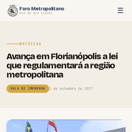
Pular
Foro Metropolitano
☰
para
FOZ DO RIO ITAJAÍ
o
conteúdo
NOTÍCIAS
Avança em Florianópolis a lei
que regulamentará a região
metropolitana
2 de setembro de 2017
SALA DE IMPRENSA