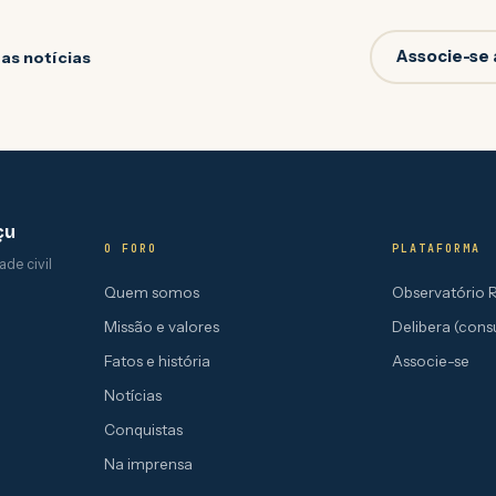
Associe-se 
 as notícias
çu
O FORO
PLATAFORMA
de civil
Quem somos
Observatório 
Missão e valores
Delibera (cons
Fatos e história
Associe-se
Notícias
Conquistas
Na imprensa