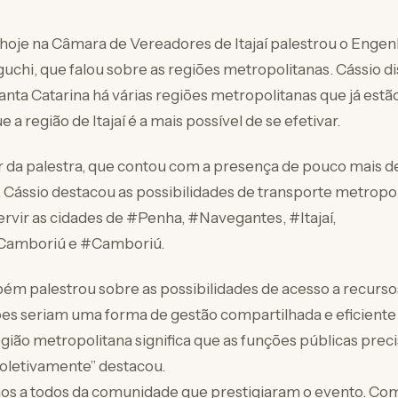
 hoje na Câmara de Vereadores de Itajaí palestrou o Engen
guchi, que falou sobre as regiões metropolitanas. Cássio d
anta Catarina há várias regiões metropolitanas que já estão
 a região de Itajaí é a mais possível de se efetivar.
 da palestra, que contou com a presença de pouco mais 
 Cássio destacou as possibilidades de transporte metropo
rvir as cidades
de
#
Penha
,
#
Navegantes
,
#
Itajaí
,
oCamboriú
e
#
Camboriú
.
ém palestrou sobre as possibilidades de acesso a recurso
ões seriam uma forma de gestão compartilhada e eficiente
egião metropolitana significa que as funções públicas prec
coletivamente” destacou.
s a todos da comunidade que prestigiaram o evento. Com