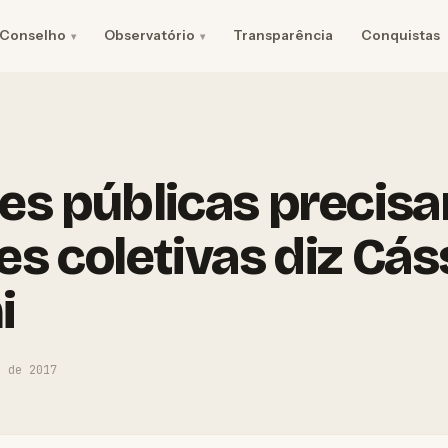
Conselho
Observatório
Transparência
Conquistas
es públicas precis
es coletivas diz Cás
i
o de 2017