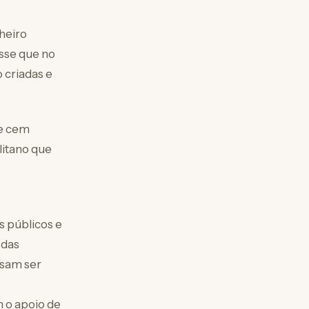
heiro
isse que no
 criadas e
de cem
litano que
s públicos e
 das
isam ser
 o apoio de