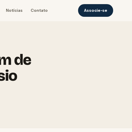
Notícias
Contato
Associe-se
am de
sio