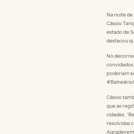
Na noite de
Cássio Tani
estado de S
destacou que
No decorrer
convidados,
poderiam se
#
Balneári
Cássio tamb
que as regi
cidades. “R
resolvidas 
Agradecemo