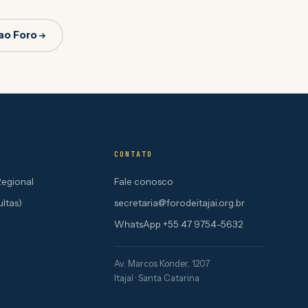
ao Foro
CONTATO
Regional
Fale conosco
ultas)
secretaria@forodeitajai.org.br
WhatsApp +55 47 9754-5632
Av. Marcos Konder, 1207
Itajaí · Santa Catarina