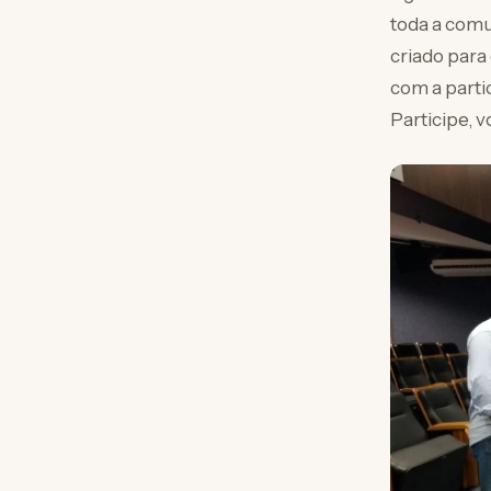
toda a comu
criado para
com a parti
Participe, 