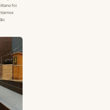
itano foi
ontamos
ão.