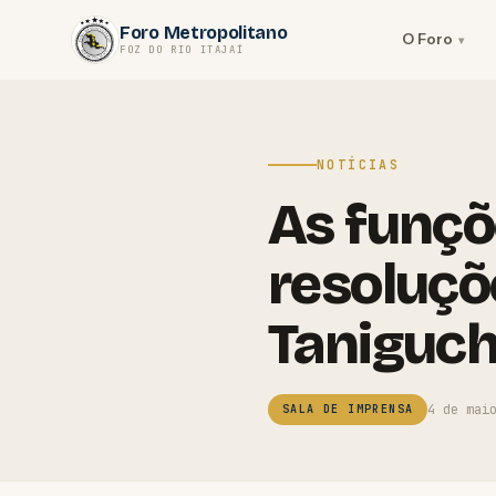
Pular
Foro Metropolitano
para
O Foro
FOZ DO RIO ITAJAÍ
o
conteúdo
NOTÍCIAS
As funçõ
resoluçõ
Taniguch
4 de mai
SALA DE IMPRENSA